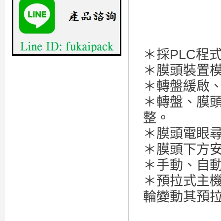
＊採PLC程
＊膜頭裝置
＊轉盤緩啟
＊轉盤、膜
整。
＊膜頭電眼尋
＊膜頭下方
＊手動、自
＊預拉式主機(1
輪變動其預拉比