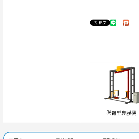
懸臂型裹膜機