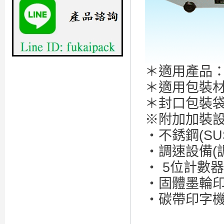
＊適用產品
＊適用包裝
＊封口包裝袋
※附加加裝
‧不銹鋼(SUS
‧調速設備(
‧ 5位計數
‧固體墨輪印
‧碳帶印字機