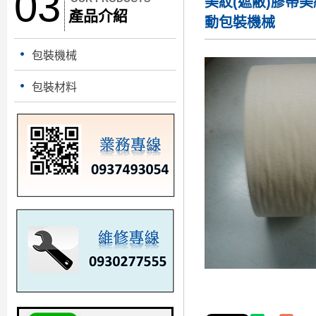
03
美紋(遮敝)膠帶
美
產品介紹
動包裝機械
包裝機械
包裝材料